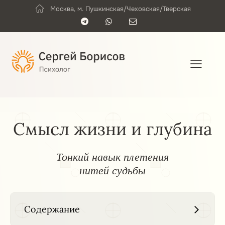
Москва, м. Пушкинская/Чеховская/Тверская
e
b
e
n
a
r
t
r
Смысл жизни и глубина
Тонкий навык плетения
нитей судьбы
Содержание