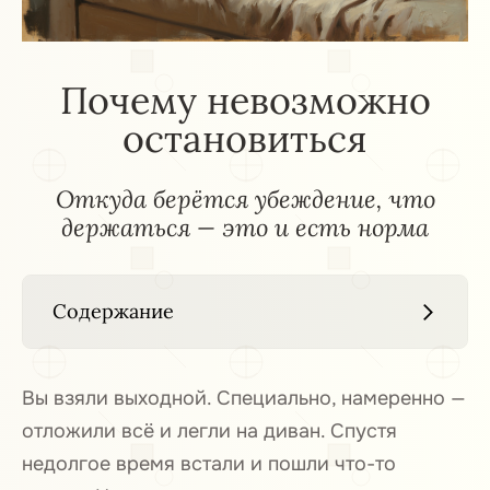
Почему невозможно
остановиться
Откуда берётся убеждение, что
держаться — это и есть норма
Содержание
Стыдная усталость
1
Вы взяли выходной. Специально, намеренно —
отложили всё и легли на диван. Спустя
Откуда это правило
2
недолгое время встали и пошли что-то