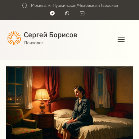
Москва, м. Пушкинская/Чеховская/Тверская
e
b
e
n
a
r
t
r