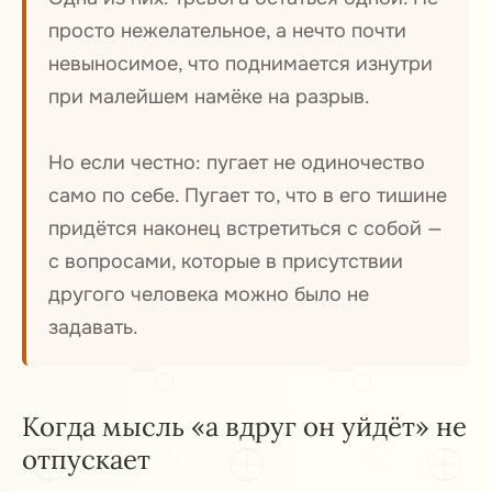
просто нежелательное, а нечто почти
Что именно удерживает
3
невыносимое, что поднимается изнутри
при малейшем намёке на разрыв.
Когда рядом — дети
4
Но если честно: пугает не одиночество
Когда слова партнёра подтачивают
5
само по себе. Пугает то, что в его тишине
изнутри
придётся наконец встретиться с собой —
с вопросами, которые в присутствии
другого человека можно было не
задавать.
Когда мысль «а вдруг он уйдёт» не
отпускает