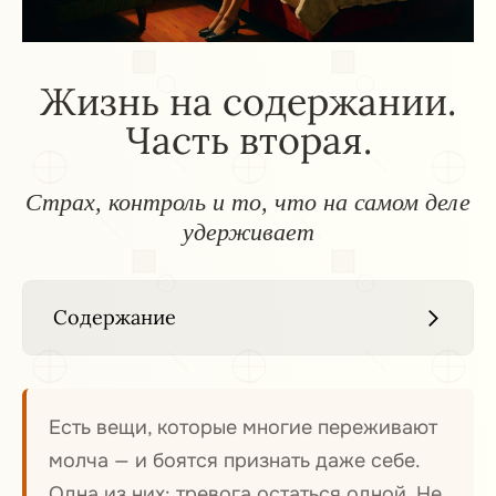
Жизнь на содержании.
Часть вторая.
Страх, контроль и то, что на самом деле
удерживает
Содержание
Когда мысль «а вдруг он уйдёт» не
1
Есть вещи, которые многие переживают
отпускает
молча — и боятся признать даже себе.
Когда любое «хочу» — это риск
2
Одна из них: тревога остаться одной. Не