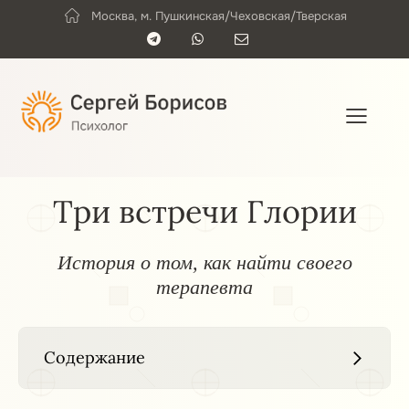
Москва, м. Пушкинская/Чеховская/Тверская
e
b
e
n
a
r
t
r
Три встречи Глории
История о том, как найти своего
терапевта
Содержание