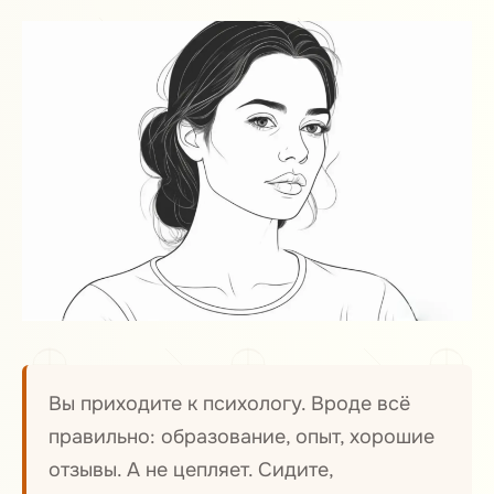
История, которая стала легендой
1
Глория: не диагноз, а живой человек
2
Роджерс: когда тебя просто слышат
3
Эллис: логика против хаоса
4
Перлз: провокация как метод
5
Что это значит для вас
6
От автора
7
Вы приходите к психологу. Вроде всё
правильно: образование, опыт, хорошие
отзывы. А не цепляет. Сидите,